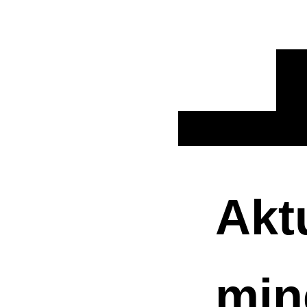
Akt
min