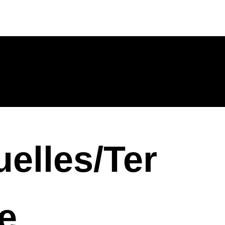
uelles/Ter
e