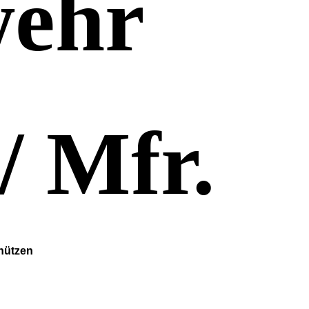
wehr
/ Mfr.
chützen